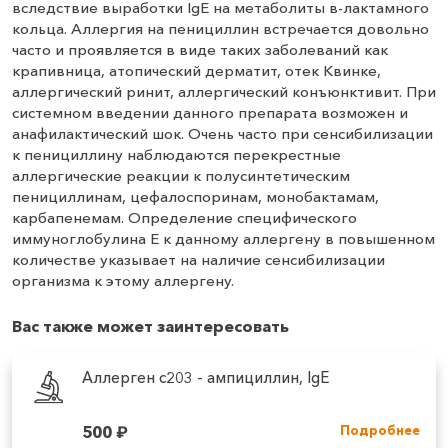
вследствие выработки IgE на метаболиты в-лактамного
кольца. Аллергия на пенициллин встречается довольно
часто и проявляется в виде таких заболеваний как
крапивница, атопический дерматит, отек Квинке,
аллергический ринит, аллергический конъюнктивит. При
системном введении данного препарата возможен и
анафилактический шок. Очень часто при сенсибилизации
к пенициллину наблюдаются перекрестные
аллергические реакции к полусинтетическим
пенициллинам, цефалоспоринам, монобактамам,
карбапенемам. Определение специфического
иммуноглобулина Е к данному аллергену в повышенном
количестве указывает на наличие сенсибилизации
организма к этому аллергену.
Вас также может заинтересовать
Аллерген c203 - ампициллин, IgE
500
₽
Подробнее