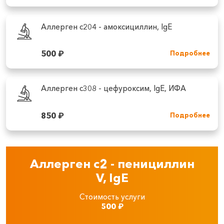
Аллерген c204 - амоксициллин, IgE
500
₽
Подробнее
Аллерген c308 - цефуроксим, IgE, ИФА
850
₽
Подробнее
Аллерген c2 - пенициллин
V, IgE
Стоимость услуги
500
₽