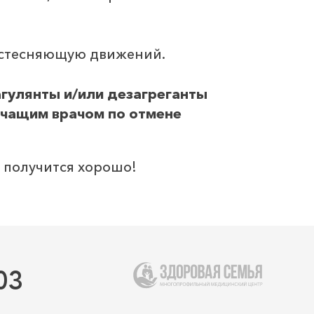
 стесняющую движений.
агулянты и/или дезагреганты
ечащим врачом по отмене
е получится хорошо!
03