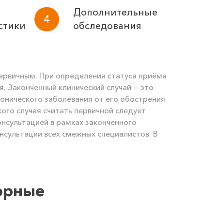
Дополнительные
стики
обследования
первичным. При определении статуса приёма
я. Законченный клинический случай — это
хронического заболевания от его обострения
кого случая считать первичной следует
онсультацией в рамках законченного
нсультации всех смежных специалистов. В
орные