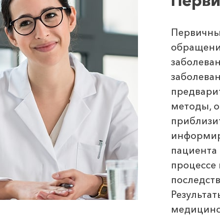
Перви
Первичны
обращение
заболеван
заболеван
предвари
методы, о
приблизит
информир
пациента
процессе 
последств
Результат
медицинс