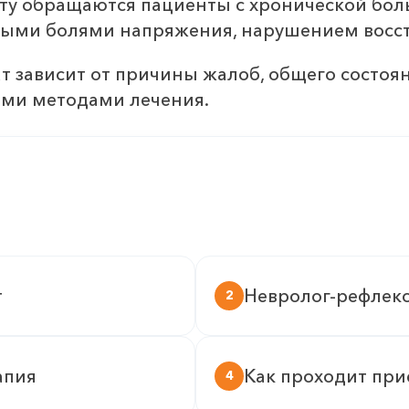
сту обращаются пациенты с хронической бо
ными болями напряжения, нарушением восст
т зависит от причины жалоб, общего состоя
ими методами лечения.
т
Невролог-рефлек
2
апия
Как проходит пр
4