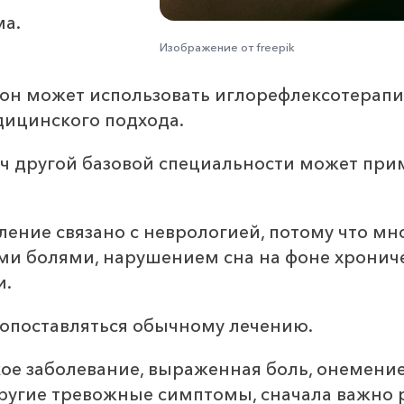
ма.
Изображение от freepik
а он может использовать иглорефлексотерап
едицинского подхода.
ач другой базовой специальности может пр
ление связано с неврологией, потому что м
 болями, нарушением сна на фоне хрониче
и.
опоставляться обычному лечению.
кое заболевание, выраженная боль, онемение
ругие тревожные симптомы, сначала важно р