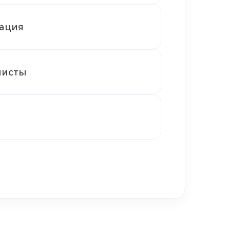
тация
листы