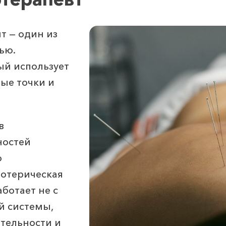
ит — один из
ью.
ый использует
ые точки и
в
ностей
о
зотерическая
ботает не с
й системы,
ительности и