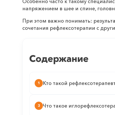
Особенно часто к такому специали
напряжением в шее и спине, голов
При этом важно понимать: результа
сочетания рефлексотерапии с друг
Содержание
Кто такой рефлексотерапев
1
Что такое иглорефлексотер
3