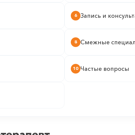
Запись и консуль
6
Смежные специа
8
Частые вопросы
10
отерапевт