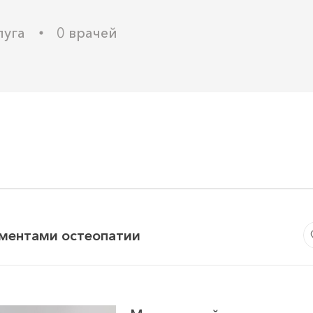
луга
0 врачей
ементами остеопатии