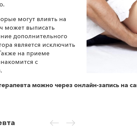
о.
торые могут влиять на
ач может выписать
ение дополнительного
тора является исключить
Также на приеме
знакомится с
.
ерапевта можно через онлайн-запись на сай
евта