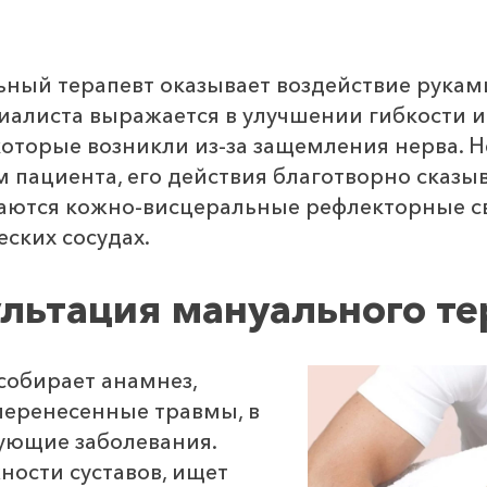
ный терапевт оказывает воздействие рукам
ециалиста выражается в улучшении гибкости 
которые возникли из-за защемления нерва. Н
 пациента, его действия благотворно сказыв
ваются кожно-висцеральные рефлекторные св
ских сосудах.
ультация мануального те
собирает анамнез,
о перенесенные травмы, в
вующие заболевания.
ности суставов, ищет