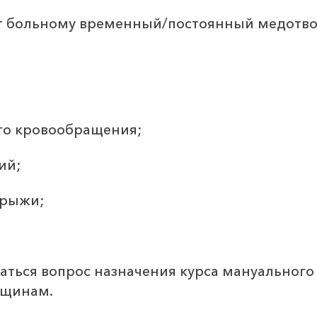
ст больному временный/постоянный медотво
го кровообращения;
ий;
грыжи;
аться вопрос назначения курса мануальног
нщинам.