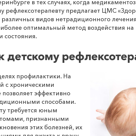
инбурге в тех случаях, когда медикаментоз
му рефлексотерапевту предлагает ЦМС «Здор
ь различных видов нетрадиционного лечени
аиболее оптимальный метод воздействия на 
и состояния.
к детскому рефлексотер
целях профилактики. На
ей с хроническими
е позволяет эффективно
адиционными способами.
вту требуется юным
птомами, признанными
новения этих болезней, их
аниями для визита к врачу