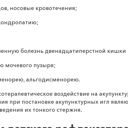
ов, носовые кровотечения;
хондропатию;
звенную болезнь двенадцатиперстной кишки 
ю мочевого пузыря;
менорею, альгодисменорею.
терапевтическое воздействие на акупункту
ия при постановке акупунктурных игл явля
введения их тонкого стержня.