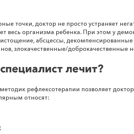
рные точки, доктор не просто устраняет нег
ет весь организма ребенка. При этом у дем
т истощение, абсцессы, декомпенсированные
анов, злокачественные/доброкачественные н
 специалист лечит?
 методик рефлексотерапии позволяет доктор
улярным относят:
;