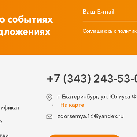
Ваш E-mail
 о событиях
дложениях
Соглашаюсь с политик
+7 (343) 243-53-
г. Екатеринбург, ул. Юлиуса Ф
На карте
тификат
zdorsemya.16@yandex.ru
е
вки