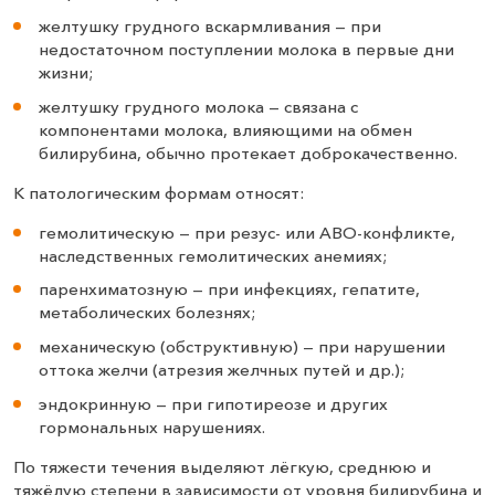
желтушку грудного вскармливания — при
недостаточном поступлении молока в первые дни
жизни;
желтушку грудного молока — связана с
компонентами молока, влияющими на обмен
билирубина, обычно протекает доброкачественно.
К патологическим формам относят:
гемолитическую — при резус- или АВО-конфликте,
наследственных гемолитических анемиях;
паренхиматозную — при инфекциях, гепатите,
метаболических болезнях;
механическую (обструктивную) — при нарушении
оттока желчи (атрезия желчных путей и др.);
эндокринную — при гипотиреозе и других
гормональных нарушениях.
По тяжести течения выделяют лёгкую, среднюю и
тяжёлую степени в зависимости от уровня билирубина и