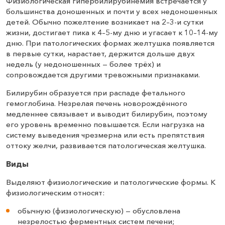
Физиологическая гипербилирубинемия встречается у
большинства доношенных и почти у всех недоношенных
детей. Обычно пожелтение возникает на 2–3-и сутки
жизни, достигает пика к 4–5-му дню и угасает к 10–14-му
дню. При патологических формах желтушка появляется
в первые сутки, нарастает, держится дольше двух
недель (у недоношенных — более трёх) и
сопровождается другими тревожными признаками.
Билирубин образуется при распаде фетального
гемоглобина. Незрелая печень новорождённого
медленнее связывает и выводит билирубин, поэтому
его уровень временно повышается. Если нагрузка на
систему выведения чрезмерна или есть препятствия
оттоку желчи, развивается патологическая желтушка.
Виды
Выделяют физиологические и патологические формы. К
физиологическим относят:
обычную (физиологическую) — обусловлена
незрелостью ферментных систем печени;