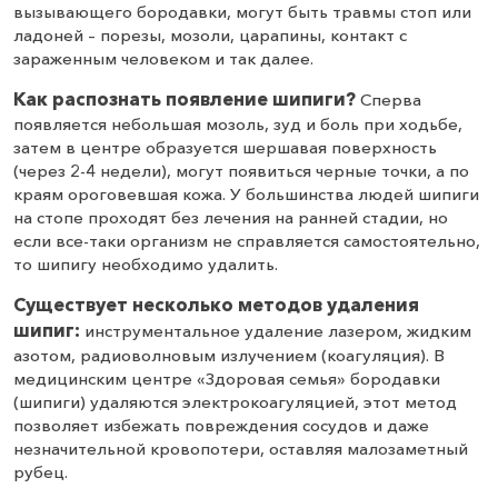
вызывающего бородавки, могут быть травмы стоп или
ладоней – порезы, мозоли, царапины, контакт с
зараженным человеком и так далее.
Как распознать появление шипиги?
Сперва
появляется небольшая мозоль, зуд и боль при ходьбе,
затем в центре образуется шершавая поверхность
(через 2-4 недели), могут появиться черные точки, а по
краям ороговевшая кожа. У большинства людей шипиги
на стопе проходят без лечения на ранней стадии, но
если все-таки организм не справляется самостоятельно,
то шипигу необходимо удалить.
Существует несколько методов удаления
шипиг:
инструментальное удаление лазером, жидким
азотом, радиоволновым излучением (коагуляция). В
медицинским центре «Здоровая семья» бородавки
(шипиги) удаляются электрокоагуляцией, этот метод
позволяет избежать повреждения сосудов и даже
незначительной кровопотери, оставляя малозаметный
рубец.