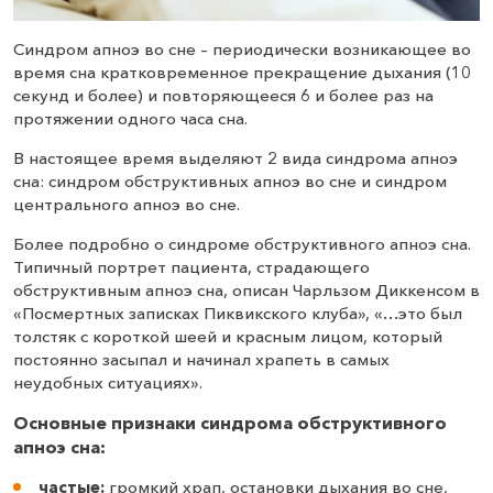
Синдром апноэ во сне – периодически возникающее во
время сна кратковременное прекращение дыхания (10
секунд и более) и повторяющееся 6 и более раз на
протяжении одного часа сна.
В настоящее время выделяют 2 вида синдрома апноэ
сна: синдром обструктивных апноэ во сне и синдром
центрального апноэ во сне.
Более подробно о синдроме обструктивного апноэ сна.
Типичный портрет пациента, страдающего
обструктивным апноэ сна, описан Чарльзом Диккенсом в
«Посмертных записках Пиквикского клуба», «…это был
толстяк с короткой шеей и красным лицом, который
постоянно засыпал и начинал храпеть в самых
неудобных ситуациях».
Основные признаки синдрома обструктивного
апноэ сна:
частые:
громкий храп, остановки дыхания во сне,