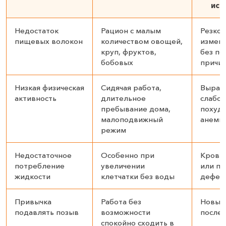
иск
Недостаток
Рацион с малым
Резкое
пищевых волокон
количеством овощей,
измене
круп, фруктов,
без по
бобовых
причи
Низкая физическая
Сидячая работа,
Выраж
активность
длительное
слабос
пребывание дома,
похуде
малоподвижный
анеми
режим
Недостаточное
Особенно при
Кровь 
потребление
увеличении
или по
жидкости
клетчатки без воды
дефек
Привычка
Работа без
Новые
подавлять позыв
возможности
после 
спокойно сходить в