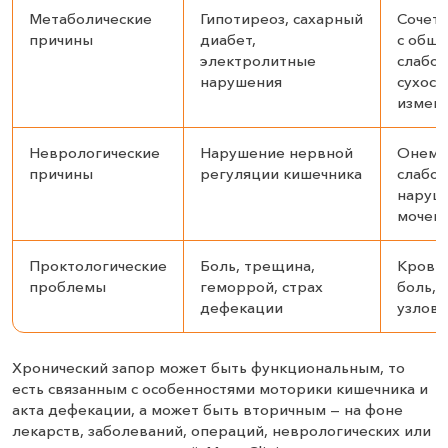
Метаболические
Гипотиреоз, сахарный
Сочета
причины
диабет,
с общ
электролитные
слабос
нарушения
сухост
измен
Неврологические
Нарушение нервной
Онеме
причины
регуляции кишечника
слабос
наруш
мочеис
Проктологические
Боль, трещина,
Кровь,
проблемы
геморрой, страх
боль,
дефекации
узлов
Хронический запор может быть функциональным, то
есть связанным с особенностями моторики кишечника и
акта дефекации, а может быть вторичным — на фоне
лекарств, заболеваний, операций, неврологических или