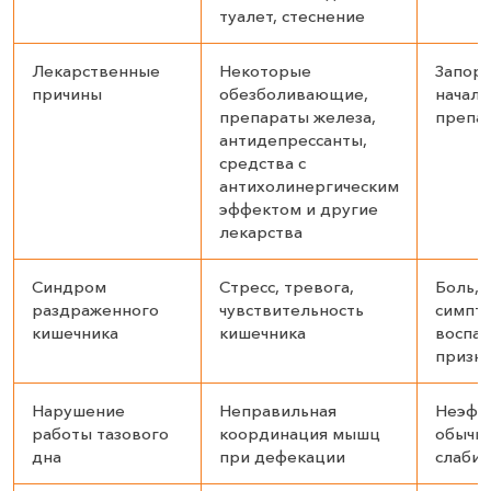
туалет, стеснение
Лекарственные
Некоторые
Запор 
причины
обезболивающие,
начала
препараты железа,
препа
антидепрессанты,
средства с
антихолинергическим
эффектом и другие
лекарства
Синдром
Стресс, тревога,
Боль, 
раздраженного
чувствительность
симпт
кишечника
кишечника
воспа
призн
Нарушение
Неправильная
Неэфф
работы тазового
координация мышц
обычн
дна
при дефекации
слаби