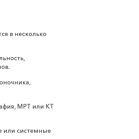
ся в несколько
льность,
ов.
оночника,
афия, МРТ или КТ
е или системные