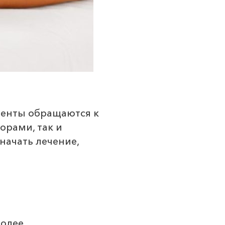
циенты обращаются к
орами, так и
начать лечение,
более