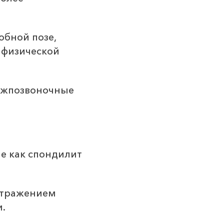
бной позе,
 физической
ежпозвоночные
е как спондилит
 отражением
.