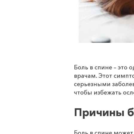
Боль в спине – это
врачам. Этот симпт
серьезными заболев
чтобы избежать осл
Причины б
Боль в спине может