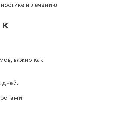
гностике и лечению.
 к
мов, важно как
 дней.
оротами.